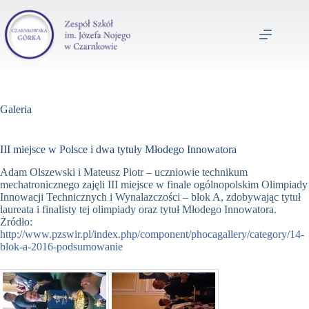
Galeria
III miejsce w Polsce i dwa tytuły Młodego Innowatora
Adam Olszewski i Mateusz Piotr – uczniowie technikum
mechatronicznego zajęli III miejsce w finale ogólnopolskim Olimpiady
Innowacji Technicznych i Wynalazczości – blok A, zdobywając tytuł
laureata i finalisty tej olimpiady oraz tytuł Młodego Innowatora.
Żródło:
http://www.pzswir.pl/index.php/component/phocagallery/category/14-
blok-a-2016-podsumowanie