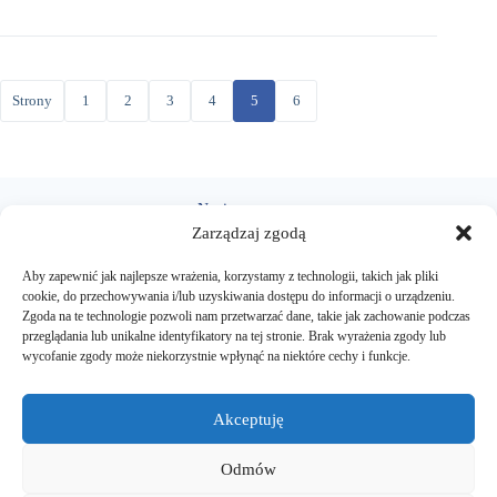
Strony
1
2
3
4
5
6
Napisz
Zarządzaj zgodą
sekretariat@zsczarnkow.edu.pl
Aby zapewnić jak najlepsze wrażenia, korzystamy z technologii, takich jak pliki
cookie, do przechowywania i/lub uzyskiwania dostępu do informacji o urządzeniu.
Zadzwoń
Zgoda na te technologie pozwoli nam przetwarzać dane, takie jak zachowanie podczas
przeglądania lub unikalne identyfikatory na tej stronie. Brak wyrażenia zgody lub
+48 666 090 452
wycofanie zgody może niekorzystnie wpłynąć na niektóre cechy i funkcje.
Akceptuję
Przyjedź
Odmów
ul. Chodzieska 29
64-700 Czarnków