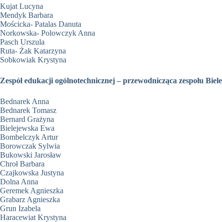
Kujat Lucyna
Mendyk Barbara
Mościcka- Patalas Danuta
Norkowska- Polowczyk Anna
Pasch Urszula
Ruta- Żak Katarzyna
Sobkowiak Krystyna
Zespół edukacji ogólnotechnicznej – przewodnicząca zespołu Bie
Bednarek Anna
Bednarek Tomasz
Bernard Grażyna
Bielejewska Ewa
Bombelczyk Artur
Borowczak Sylwia
Bukowski Jarosław
Chroł Barbara
Czajkowska Justyna
Dolna Anna
Geremek Agnieszka
Grabarz Agnieszka
Grun Izabela
Haracewiat Krystyna