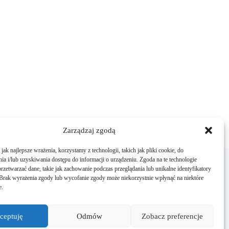
Zarządzaj zgodą
ak najlepsze wrażenia, korzystamy z technologii, takich jak pliki cookie, do
a i/lub uzyskiwania dostępu do informacji o urządzeniu. Zgoda na te technologie
rzetwarzać dane, takie jak zachowanie podczas przeglądania lub unikalne identyfikatory
Przyjedź
e. Brak wyrażenia zgody lub wycofanie zgody może niekorzystnie wpłynąć na niektóre
e.
ul. Chodzieska 29
64-700 Czarnków
ceptuję
Odmów
Zobacz preferencje