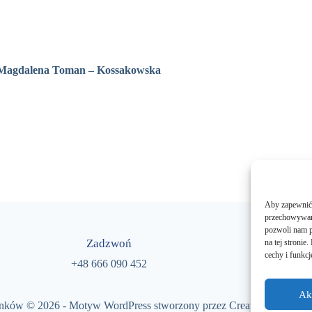
u Magdalena Toman – Kossakowska
Aby zapewnić j
przechowywani
pozwoli nam p
Zadzwoń
na tej stroni
cechy i funkcj
+48 666 090 452
Ak
rnków © 2026 - Motyw WordPress stworzony przez
Creative Themes