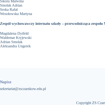
Sikora Malwina
Smolak Adrian
Sroka Rafał
Wesołowska Martyna
Zespół wychowawczy internatu szkoły
– przewodnicząca zespoł
Magdalena Dytfeld
Waldemar Kryjewski
Adrian Smolak
Aleksandra Ungerek
Napisz
sekretariat@zsczarnkow.edu.pl
Copyright ZS Cza