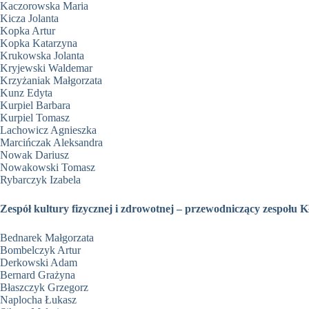
Kaczorowska Maria
Kicza Jolanta
Kopka Artur
Kopka Katarzyna
Krukowska Jolanta
Kryjewski Waldemar
Krzyżaniak Małgorzata
Kunz Edyta
Kurpiel Barbara
Kurpiel Tomasz
Lachowicz Agnieszka
Marcińczak Aleksandra
Nowak Dariusz
Nowakowski Tomasz
Rybarczyk Izabela
Zespół kultury fizycznej i zdrowotnej – przewodniczący zespołu Kł
Bednarek Małgorzata
Bombelczyk Artur
Derkowski Adam
Bernard Grażyna
Błaszczyk Grzegorz
Naplocha Łukasz