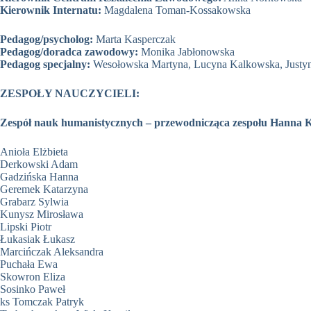
Kierownik Internatu:
Magdalena Toman-Kossakowska
Pedagog/psycholog:
Marta Kasperczak
Pedagog/doradca zawodowy:
Monika Jabłonowska
Pedagog specjalny:
Wesołowska Martyna, Lucyna Kalkowska, Justy
ZESPOŁY NAUCZYCIELI:
Zespół nauk humanistycznych – przewodnicząca zespołu Hanna 
Anioła Elżbieta
Derkowski Adam
Gadzińska Hanna
Geremek Katarzyna
Grabarz Sylwia
Kunysz Mirosława
Lipski Piotr
Łukasiak Łukasz
Marcińczak Aleksandra
Puchała Ewa
Skowron Eliza
Sosinko Paweł
ks Tomczak Patryk