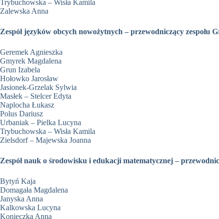
Trybuchowska – Wisła Kamila
Zalewska Anna
Zespół języków obcych nowożytnych – przewodniczący zespołu G
Geremek Agnieszka
Gmyrek Magdalena
Grun Izabela
Hołowko Jarosław
Jasionek-Grzelak Sylwia
Masłek – Stelcer Edyta
Naplocha Łukasz
Polus Dariusz
Urbaniak – Pielka Lucyna
Trybuchowska – Wisła Kamila
Zielsdorf – Majewska Joanna
Zespół nauk o środowisku i edukacji matematycznej – przewodni
Bytyń Kaja
Domagała Magdalena
Janyska Anna
Kalkowska Lucyna
Konieczka Anna