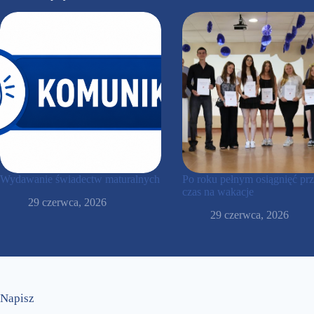
Wydawanie świadectw maturalnych
Po roku pełnym osiągnięć prz
czas na wakacje
29 czerwca, 2026
29 czerwca, 2026
Napisz