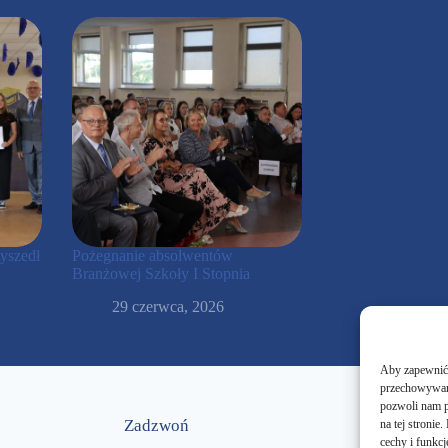
yszedł
Pożegnanie absolwentów
Branżowej Szkoły I Stopnia
29 czerwca, 2026
Aby zapewnić j
przechowywani
pozwoli nam p
Zadzwoń
na tej stroni
cechy i funkcj