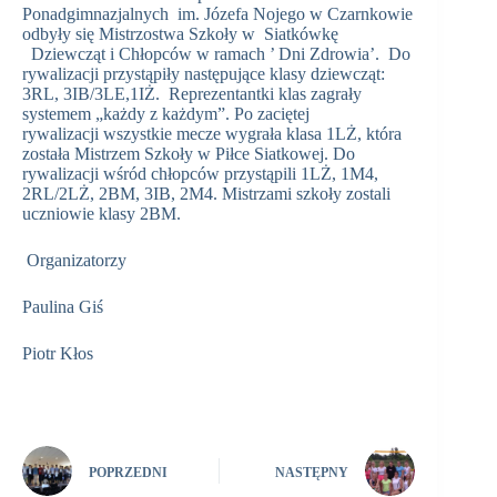
Ponadgimnazjalnych im. Józefa Nojego w Czarnkowie
odbyły się Mistrzostwa Szkoły w Siatkówkę
Dziewcząt i Chłopców w ramach ’ Dni Zdrowia’. Do
rywalizacji przystąpiły następujące klasy dziewcząt:
3RL, 3IB/3LE,1IŻ. Reprezentantki klas zagrały
systemem „każdy z każdym”. Po zaciętej
rywalizacji wszystkie mecze wygrała klasa 1LŻ, która
została Mistrzem Szkoły w Piłce Siatkowej. Do
rywalizacji wśród chłopców przystąpili 1LŻ, 1M4,
2RL/2LŻ, 2BM, 3IB, 2M4. Mistrzami szkoły zostali
uczniowie klasy 2BM.
Organizatorzy
Paulina Giś
Piotr Kłos
POPRZEDNI
NASTĘPNY