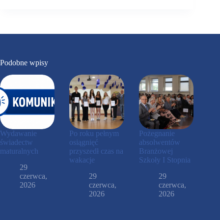
Podobne wpisy
Wydawanie
Po roku pełnym
Pożegnanie
świadectw
osiągnięć
absolwentów
maturalnych
przyszedł czas na
Branżowej
wakacje
Szkoły I Stopnia
29
czerwca,
29
29
2026
czerwca,
czerwca,
2026
2026