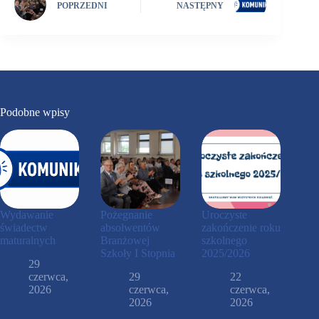
POPRZEDNI
NASTĘPNY
Podobne wpisy
Wydawanie
Pożegnanie
Uroczyste
świadectw
absolwentów
zakończenie roku
maturalnych
Branżowej
szkolnego
Szkoły I Stopnia
2025/2026
29
czerwca,
29
22
2026
czerwca,
czerwca,
2026
2026