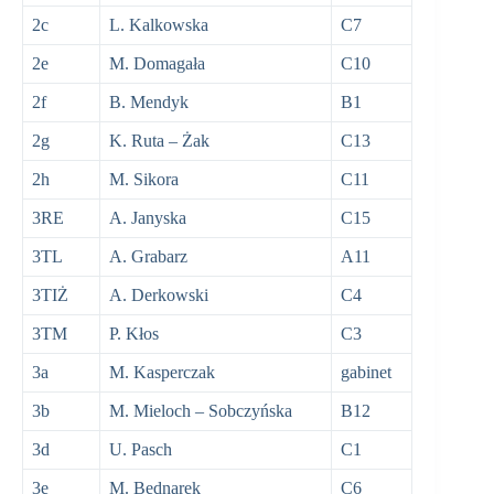
2c
L. Kalkowska
C7
2e
M. Domagała
C10
2f
B. Mendyk
B1
2g
K. Ruta – Żak
C13
2h
M. Sikora
C11
3RE
A. Janyska
C15
3TL
A. Grabarz
A11
3TIŻ
A. Derkowski
C4
3TM
P. Kłos
C3
3a
M. Kasperczak
gabinet
3b
M. Mieloch – Sobczyńska
B12
3d
U. Pasch
C1
3e
M. Bednarek
C6