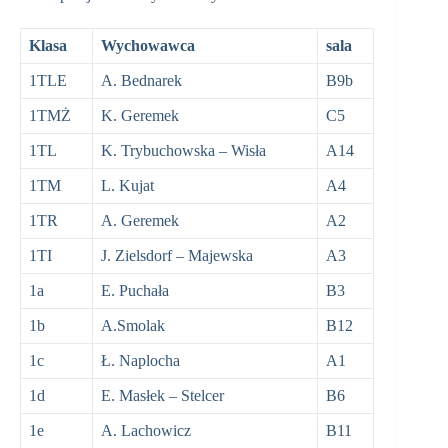
Klasa
Wychowawca
sala
1TLE
A. Bednarek
B9b
1TMŻ
K. Geremek
C5
1TL
K. Trybuchowska – Wisła
A14
1TM
L. Kujat
A4
1TR
A. Geremek
A2
1TI
J. Zielsdorf – Majewska
A3
1a
E. Puchała
B3
1b
A.Smolak
B12
1c
Ł. Naplocha
A1
1d
E. Masłek – Stelcer
B6
1e
A. Lachowicz
B11