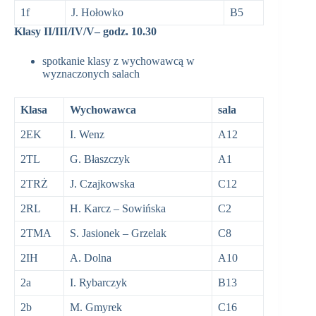
1f
J. Hołowko
B5
Klasy II/III/IV/V– godz. 10.30
spotkanie klasy z wychowawcą w
wyznaczonych salach
Klasa
Wychowawca
sala
2EK
I. Wenz
A12
2TL
G. Błaszczyk
A1
2TRŻ
J. Czajkowska
C12
2RL
H. Karcz – Sowińska
C2
2TMA
S. Jasionek – Grzelak
C8
2IH
A. Dolna
A10
2a
I. Rybarczyk
B13
2b
M. Gmyrek
C16