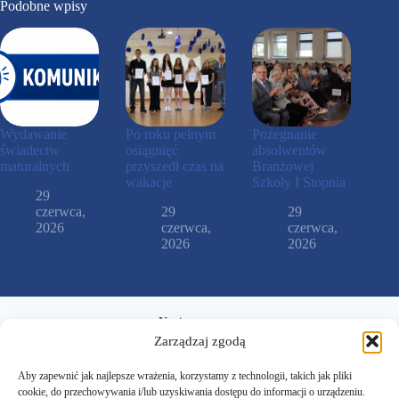
Podobne wpisy
Wydawanie
Po roku pełnym
Pożegnanie
świadectw
osiągnięć
absolwentów
maturalnych
przyszedł czas na
Branżowej
wakacje
Szkoły I Stopnia
29
czerwca,
29
29
2026
czerwca,
czerwca,
2026
2026
Napisz
Zarządzaj zgodą
sekretariat@zsczarnkow.edu.pl
Aby zapewnić jak najlepsze wrażenia, korzystamy z technologii, takich jak pliki
cookie, do przechowywania i/lub uzyskiwania dostępu do informacji o urządzeniu.