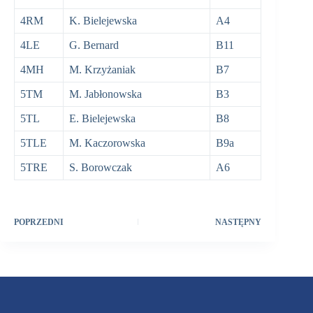
4RM
K. Bielejewska
A4
4LE
G. Bernard
B11
4MH
M. Krzyżaniak
B7
5TM
M. Jabłonowska
B3
5TL
E. Bielejewska
B8
5TLE
M. Kaczorowska
B9a
5TRE
S. Borowczak
A6
POPRZEDNI
NASTĘPNY