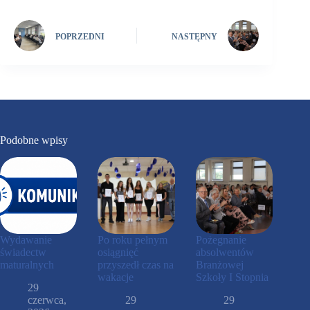
POPRZEDNI
NASTĘPNY
Podobne wpisy
Wydawanie
Po roku pełnym
Pożegnanie
świadectw
osiągnięć
absolwentów
maturalnych
przyszedł czas na
Branżowej
wakacje
Szkoły I Stopnia
29
czerwca,
29
29