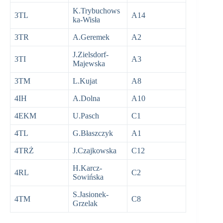
K.Trybuchows
3TL
A14
ka-Wisła
3TR
A.Geremek
A2
J.Zielsdorf-
3TI
A3
Majewska
3TM
L.Kujat
A8
4IH
A.Dolna
A10
4EKM
U.Pasch
C1
4TL
G.Błaszczyk
A1
4TRŻ
J.Czajkowska
C12
H.Karcz-
4RL
C2
Sowińska
S.Jasionek-
4TM
C8
Grzelak