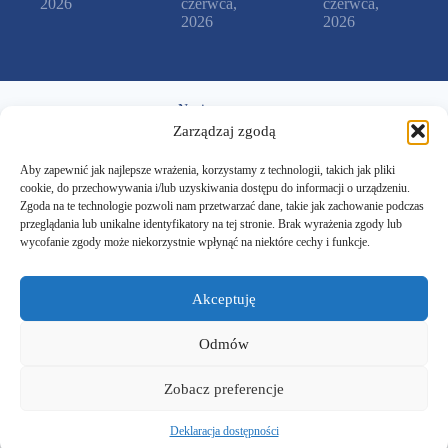
2026
czerwca,
czerwca,
2026
2026
Napisz
Zarządzaj zgodą
sekretariat@zsczarnkow.edu.pl
Aby zapewnić jak najlepsze wrażenia, korzystamy z technologii, takich jak pliki
cookie, do przechowywania i/lub uzyskiwania dostępu do informacji o urządzeniu.
Zadzwoń
Zgoda na te technologie pozwoli nam przetwarzać dane, takie jak zachowanie podczas
przeglądania lub unikalne identyfikatory na tej stronie. Brak wyrażenia zgody lub
+48 666 090 452
wycofanie zgody może niekorzystnie wpłynąć na niektóre cechy i funkcje.
Akceptuję
Przyjedź
Odmów
ul. Chodzieska 29
64-700 Czarnków
Zobacz preferencje
Copyright ZS Czarnków © 2026 - Motyw WordPress
stworzony przez
Creative Themes
Deklaracja dostępności