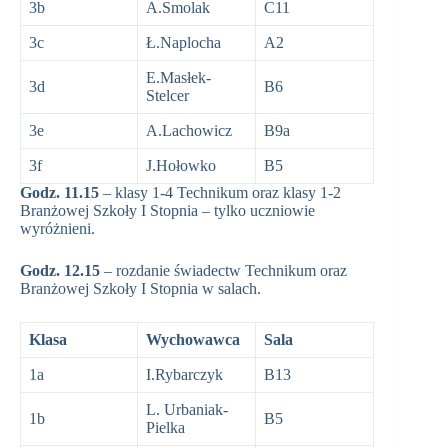
3b
A.Smolak
C11
3c
Ł.Naplocha
A2
E.Masłek-
3d
B6
Stelcer
3e
A.Lachowicz
B9a
3f
J.Hołowko
B5
Godz. 11.15
– klasy 1-4 Technikum oraz klasy 1-2
Branżowej Szkoły I Stopnia – tylko uczniowie
wyróżnieni.
Godz. 12.15
– rozdanie świadectw Technikum oraz
Branżowej Szkoły I Stopnia w salach.
Klasa
Wychowawca
Sala
1a
I.Rybarczyk
B13
L. Urbaniak-
1b
B5
Pielka