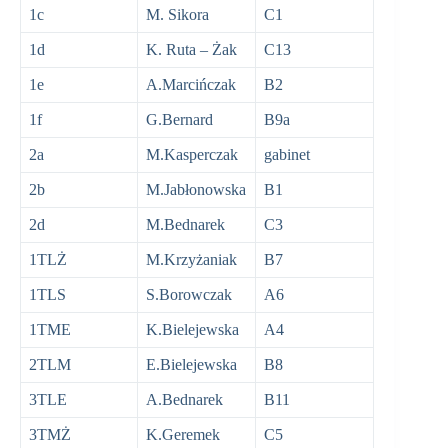
1c
M. Sikora
C1
1d
K. Ruta – Żak
C13
1e
A.Marcińczak
B2
1f
G.Bernard
B9a
2a
M.Kasperczak
gabinet
2b
M.Jabłonowska
B1
2d
M.Bednarek
C3
1TLŻ
M.Krzyżaniak
B7
1TLS
S.Borowczak
A6
1TME
K.Bielejewska
A4
2TLM
E.Bielejewska
B8
3TLE
A.Bednarek
B11
3TMŻ
K.Geremek
C5