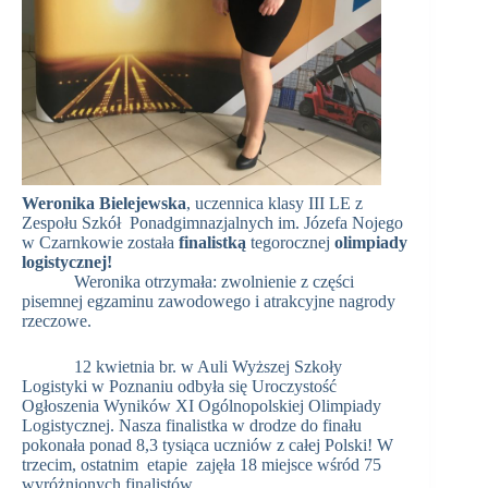
Weronika Bielejewska
, uczennica klasy III LE z
Zespołu Szkół Ponadgimnazjalnych im. Józefa Nojego
w Czarnkowie została
finalistką
tegorocznej
olimpiady
logistycznej!
Weronika otrzymała: zwolnienie z części
pisemnej egzaminu zawodowego i atrakcyjne nagrody
rzeczowe.
12 kwietnia br. w Auli Wyższej Szkoły
Logistyki w Poznaniu odbyła się Uroczystość
Ogłoszenia Wyników XI Ogólnopolskiej Olimpiady
Logistycznej. Nasza finalistka w drodze do finału
pokonała ponad 8,3 tysiąca uczniów z całej Polski! W
trzecim, ostatnim etapie zajęła 18 miejsce wśród 75
wyróżnionych finalistów.