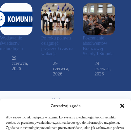
Wydawanie
Po roku pełnym
Pożegnanie
świadectw
osiągnięć
absolwentów
maturalnych
przyszedł czas na
Branżowej
wakacje
Szkoły I Stopnia
29
czerwca,
29
29
2026
czerwca,
czerwca,
2026
2026
Napisz
Zarządzaj zgodą
sekretariat@zsczarnkow.edu.pl
Aby zapewnić jak najlepsze wrażenia, korzystamy z technologii, takich jak pliki
cookie, do przechowywania i/lub uzyskiwania dostępu do informacji o urządzeniu.
Zadzwoń
Zgoda na te technologie pozwoli nam przetwarzać dane, takie jak zachowanie podczas