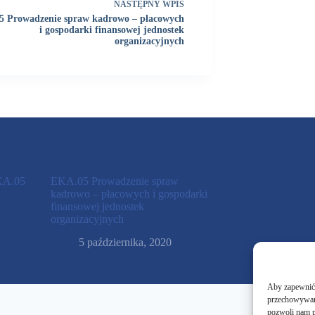
NASTĘPNY
WPIS
 Prowadzenie spraw kadrowo – płacowych
i gospodarki finansowej jednostek
organizacyjnych
KA.05
EKA.05 Prowadzenie spraw
kadrowo – płacowych i gospodarki
finansowej jednostek
organizacyjnych
5 października, 2020
Aby zapewnić j
przechowywani
pozwoli nam p