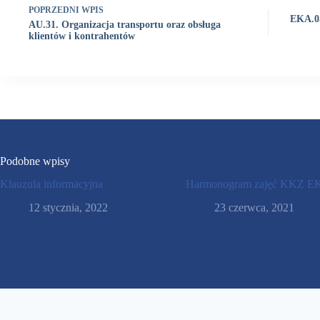
POPRZEDNI
WPIS
EKA.05
AU.31. Organizacja transportu oraz obsługa
klientów i kontrahentów
Podobne wpisy
Klauzula informacyjna
Harmonogram zajęć KKZ E
12 stycznia, 2022
23 czerwca, 2021