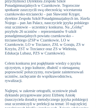
przychylności Dyrektora Zespołu Szkół
Ponadgimnazjalnych w Czarnkowie. Tegoroczne
spotkanie zaszczycili swą obecnością: wicestarosta
czarnkowsko-trzcianecki – pan Sławomir Kryger,
dyrektor Zespołu Szkół Ponadgimnazjalnych im. Józefa
Nojego – pan Jan Palacz, nauczyciele języka polskiego
oraz uczniowie – uczestnicy konkursu. Na „Górkę”
przybyło 26 uczniów – reprezentantów 9 szkół
ponadgimnazjalnych powiatu czarnkowsko –
trzcianeckiego (ZSP w Czarnkowie, LO w
Czarnkowie, LO w Trzciance, ZSL w Goraju, ZS w
Krzyżu, ZST w Trzciance oraz ZS w Wieleniu,
Edukacja Lubasz, PZS w Czarnkowie).
Celem konkursu jest pogłębianie wiedzy o języku
ojczystym, o jego kulturze, dbałość o nienaganną
poprawność polszczyzny, rozwijanie zainteresowań
uczniów, zachęcanie do współzawodnictwa,
rywalizacji.
Najlepsi, w zakresie ortografii, uczniowie pisali
dyktando przygotowane przez Elżbietę Aniołę
(nauczyciela doradcę metodycznego języka polskiego)
oraz uczestniczyli w prelekcji na temat: 10 najczęściej