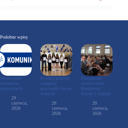
Podobne wpisy
Wydawanie
Po roku pełnym
Pożegnanie
świadectw
osiągnięć
absolwentów
maturalnych
przyszedł czas na
Branżowej
wakacje
Szkoły I Stopnia
29
czerwca,
29
29
2026
czerwca,
czerwca,
2026
2026