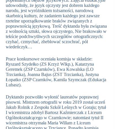
popełnianych błędów językowych. Zajęcia edukacyjne
udowodniły, że język ojczysty jest dobrem każdego
narodu, jest wyróżnikiem tożsamości, narodową
skarbnicą kultury, że zadaniem każdego jest zawsze
rzetelne uporządkowanie braków związanych z
poprawnością językową. Treść dyktanda była związana
z wolnością sztuki, słowa ojczystego, Nie brakowało w
tekście podchwytliwych szczegółów ortograficznych:
czyhać, czmychać, zheblować sczochrać, pół
wiedeńczyk…
Prace konkursowe oceniała komisja w składzie:
Ryszard Szydełko (ZS Krzyż Wlkp.), Katarzyna
Geremek (ZSP Czarnków), Ewa Kowalska (LO
Trzcianka), Joanna Bajus (ZST Trzcianka), Justyna
Łopatko (ZSP Czarnków, Kamila Szymczak (Edukacja
Lubasz).
Dyktando pozwoliło wyłonić laureatów poprawnej
pisowni. Mistrzem ortografii w roku 2019 został uczeń
Jakub Rolnik z Zespołu Szkół Leśnych w Goraju; tytuł
I wicemistrza zdobył Bartosz Kaźmierczak z Liceum
Ogólnokształcącego w Czarnkowie; natomiast tytuł II
wicemistrza otrzymała Maria Willam z Liceum
Ogólnokształcącego w Trzciance. Ponadto komisja